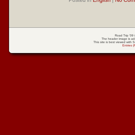
Posted in
English
|
No Com
Road Trip '09
The header image is ad
This site is best viewed with S
Entries 