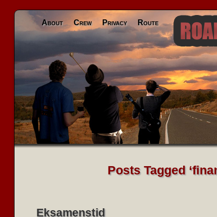
About
Crew
Privacy
Route
Posts Tagged ‘finan
Eksamenstid