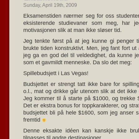
Sunday, April 19th, 2009
Eksamenstiden nærmer seg for oss studenter
eksisterende studievaner som meg, har je
motivasjonen slik at man ikke sløser tid.
Jeg tenkte først på at jeg kunne gi penger ti
brukte tiden konstruktivt. Men, jeg fant fort ut
jeg ga en god del til veldedighet, da kunne je
som et gavmildt menneske. Da slo det meg:
Spillebudsjett i Las Vegas!
Budsjettet er strengt tatt ikke bare for spill
o.l., mat og drikke går utenom slik at det ikke e
Jeg kommer til å starte på $1000, og trekke 
Det er ekstra bonus for toppkarakterer, og straf
budsjettet bli på hele $1600, som jeg anser s
fremtid
Denne eksakte idéen kan kanskje ikke bruk
tilpasses til andre destinasjoner.